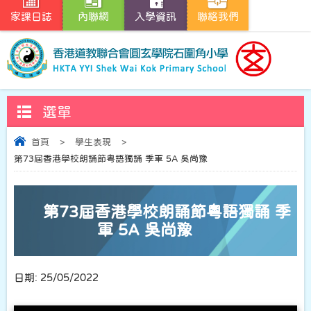
家課日誌
內聯網
入學資訊
聯絡我們
選單
首頁
>
學生表現
>
第73屆香港學校朗誦節粵語獨誦 季軍 5A 吳尚豫
第73屆香港學校朗誦節粵語獨誦 季
軍 5A 吳尚豫
日期:
25/05/2022