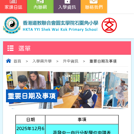
家課日誌
內聯網
入學資訊
聯絡我們
選單
首頁
>
入學與升學
>
升中資訊
>
重要日期及事項
重要日期及事項
日期
事項
2025年12月6
派發中一自行分配學位申請表