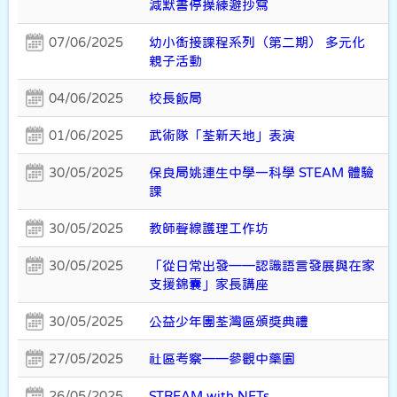
減默書停操練避抄寫
07/06/2025
幼小銜接課程系列（第二期） 多元化
親子活動
04/06/2025
校長飯局
01/06/2025
武術隊「荃新天地」表演
30/05/2025
保良局姚連生中學―科學 STEAM 體驗
課
30/05/2025
教師聲線護理工作坊
30/05/2025
「從日常出發——認識語言發展與在家
支援錦囊」家長講座
30/05/2025
公益少年團荃灣區頒獎典禮
27/05/2025
社區考察——參觀中藥園
26/05/2025
STREAM with NETs