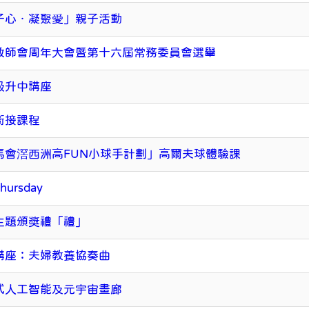
子心．凝聚愛」親子活動
教師會周年大會暨第十六屆常務委員會選舉
級升中講座
銜接課程
馬會滘西洲高FUN小球手計劃」高爾夫球體驗課
Thursday
主題頒獎禮「禮」
講座：夫婦教養協奏曲
式人工智能及元宇宙畫廊