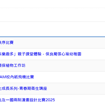
秩序比賽
科樂趣多」親子課堂體驗 - 保良局張心瑜幼稚園
環保植物工作坊
EAM校內紙飛機比賽
生成長系列-青春期衞生講座
法及一國兩制漫畫設計比賽2025