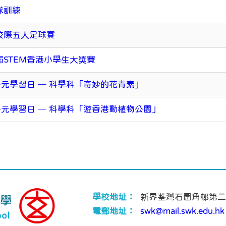
隊訓練
校際五人足球賽
屆STEM香港小學生大獎賽
 多元學習日 ─ 科學科「奇妙的花青素」
 多元學習日 ─ 科學科「遊香港動植物公園」
學校地址：
新界荃灣石圍角邨第二
電郵地址：
swk@mail.swk.edu.hk