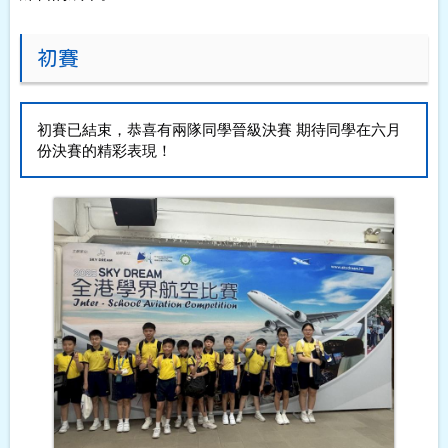
初賽
初賽已結束，恭喜有兩隊同學晉級決賽
期待同學在六月
份決賽的精彩表現！