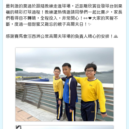
最刺激的莫過於跟隨教練走進球場，近距離欣賞從發球台到果
嶺的精彩打球過程！教練還熱情邀請同學們一起比賽🎉，家長
們看得目不轉睛，全程投入，非常開心！👀❤️大家的笑聲不
斷，度過一個甜蜜又難忘的親子高爾夫日！✨
感謝賽馬會滘西洲公眾高爾夫球場的負責人精心的安排！🙏