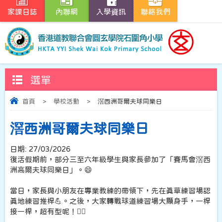
家課日誌
內聯網
入學資訊
聯絡我們
選單
首頁
>
學校活動
>
滘西洲哥爾夫球同樂日
滘西洲哥爾夫球同樂日
日期:
27/03/2026
復活假期前，部分三至六年級學生與家長參加了「賽馬會滘西
洲高爾夫球同樂日」。😄
當日，家長與小朋友在專業教練的帶領下，先在真草練習場認
真地練習推桿💪。之後，大家轉戰球道練習場大顯身手，一桿
接一桿，超有型呢！🏌️‍♂️