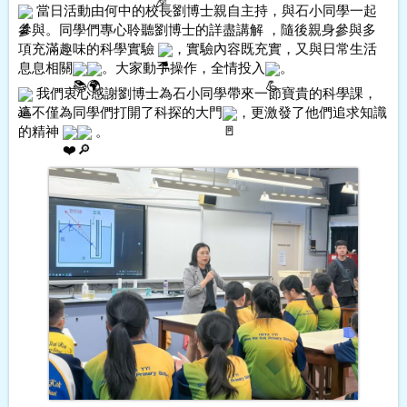
 當日活動由何中的校長劉博士親自主持，與石小同學一起
參與。同學們專心聆聽劉博士的詳盡講解 ，隨後親身參與多
項充滿趣味的科學實驗 
，實驗內容既充實，又與日常生活
息息相關
。大家動手操作，全情投入
。
 我們衷心感謝劉博士為石小同學帶來一節寶貴的科學課，
這不僅為同學們打開了科探的大門
，更激發了他們追求知識
的精神 
 。