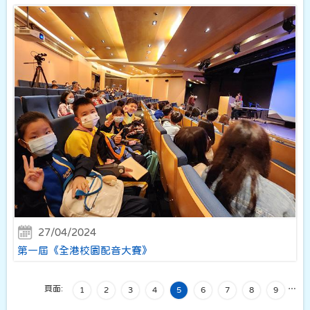
27/04/2024
第一屆《全港校園配音大賽》
頁面:
…
1
2
3
4
5
6
7
8
9