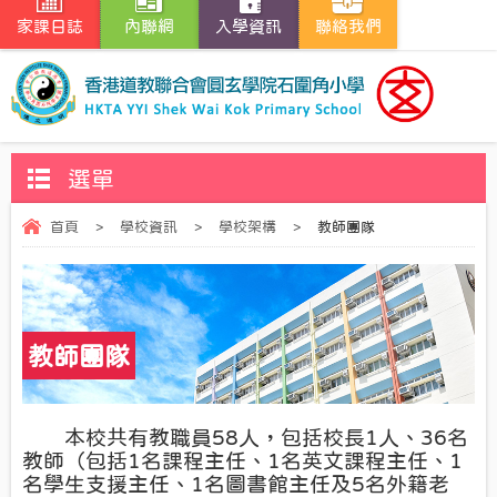
家課日誌
內聯網
入學資訊
聯絡我們
選單
首頁
>
學校資訊
>
學校架構
>
教師團隊
教師團隊
本校共有教職員58人，包括校長1人、36名
教師（包括1名課程主任、1名英文課程主任、1
名學生支援主任、1名圖書館主任及5名外籍老